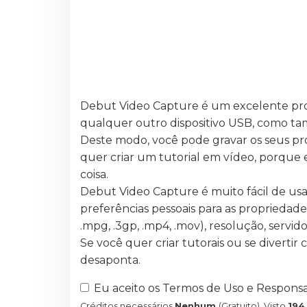
Debut Video Capture é um excelente pro
qualquer outro dispositivo USB, como ta
Deste modo, você pode gravar os seus pr
quer criar um tutorial em vídeo, porque
coisa.
Debut Video Capture é muito fácil de usa
preferências pessoais para as propriedade
.mpg, .3gp, .mp4, .mov), resolução, servid
Se você quer criar tutorais ou se divert
desaponta.
Eu aceito os Termos de Uso e Responsa
Créditos necessários
Nenhum
(Gratuito)
, Visto
194