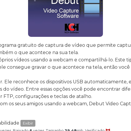
grama gratuito de captura de vídeo que permite captur
mbém o que acontece na sua tela.
óprios vídeos usando a webcam e compartilhá-lo. Este t
 ele consegue gravar o que acontece na tela, então vo
r. Ele reconhece os dispositivos USB automaticamente, 
s do vídeo. Entre essas opções você pode encontrar difere
or FTP, configurações e teclas de atalho.
ir com os seus amigos usando a webcam, Debut Video Capt
bilidade
Exibir
vezes
, Baixado
6
vezes
, Tamanho
39.48
mb
, Verificado