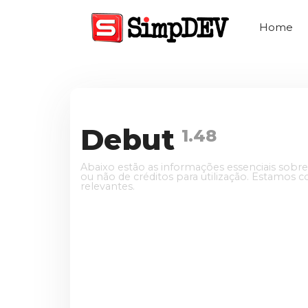
Home
Debut
1.48
Abaixo estão as informações essenciais sobre
ou não de créditos para utilização. Estamos
relevantes.